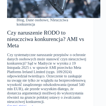
Blog
,
Dane osobowe
,
NIeuczciwa
konkurencja
Czy naruszenie RODO to
nieuczciwa konkurencja? AMI vs
Meta
Czy systematyczne naruszanie przepisów o ochronie
danych osobowych może stanowić czyn nieuczciwej
konkurencji? Sąd w Madrycie w wyroku z 19
listopada 2025 r. w sprawie AMI przeciwko Meta
Platforms Ireland Limited (sygn. 109/2024)
odpowiedział twierdząco. Orzeczenie to zasługuje
na uwagę nie tylko ze względu na bezprecedensową
wysokość zasądzonego odszkodowania (ponad 540
mln EUR), ale przede wszystkim dlatego, że
dostarcza argumentacji możliwej do wykorzystania
również na gruncie polskiej ustawy o zwalczaniu
nieuczciwej konkurencji.
Czy