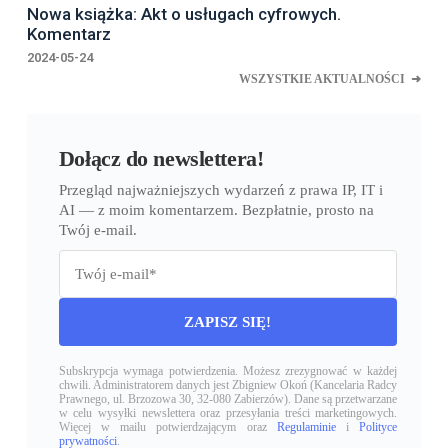
Nowa książka: Akt o usługach cyfrowych.
Komentarz
2024-05-24
WSZYSTKIE AKTUALNOŚCI
➜
Dołącz do newslettera!
Przegląd najważniejszych wydarzeń z prawa IP, IT i
AI — z moim komentarzem. Bezpłatnie, prosto na
Twój e-mail.
Please leave this field empty.
Subskrypcja wymaga potwierdzenia. Możesz zrezygnować w każdej
chwili. Administratorem danych jest Zbigniew Okoń (Kancelaria Radcy
Prawnego, ul. Brzozowa 30, 32-080 Zabierzów). Dane są przetwarzane
w celu wysyłki newslettera oraz przesyłania treści marketingowych.
Więcej w mailu potwierdzającym oraz
Regulaminie
i
Polityce
prywatności
.