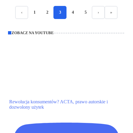
‹
1
2
3
4
5
›
»
ZOBACZ NA YOUTUBE
Rewolucja konsumentów? ACTA, prawo autorskie i
dozwolony użytek