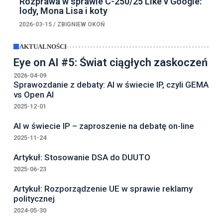
Rozprawa w sprawie C-250/25 Like v Google:
lody, Mona Lisa i koty
2026-03-15
/
ZBIGNIEW OKOŃ
AKTUALNOŚCI
Eye on AI #5: Świat ciągłych zaskoczeń
2026-04-09
Sprawozdanie z debaty: AI w świecie IP, czyli GEMA
vs Open AI
2025-12-01
AI w świecie IP – zaproszenie na debatę on-line
2025-11-24
Artykuł: Stosowanie DSA do DUUTO
2025-06-23
Artykuł: Rozporządzenie UE w sprawie reklamy
politycznej
2024-05-30